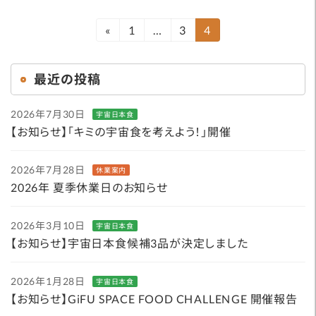
投
…
4
1
3
«
固
固
固
定
定
定
稿
ペ
ペ
ペ
の
最近の投稿
ー
ー
ー
ペ
ジ
ジ
ジ
2026年7月30日
宇宙日本食
ー
【お知らせ】「キミの宇宙食を考えよう！」開催
ジ
送
2026年7月28日
休業案内
2026年 夏季休業日のお知らせ
り
2026年3月10日
宇宙日本食
【お知らせ】宇宙日本食候補3品が決定しました
2026年1月28日
宇宙日本食
【お知らせ】GiFU SPACE FOOD CHALLENGE 開催報告