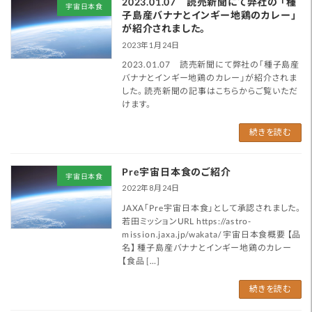
2023.01.07 読売新聞にて弊社の 「種
宇宙日本食
子島産バナナとインギー地鶏のカレー」
が紹介されました。
2023年1月24日
2023.01.07 読売新聞にて弊社の「種子島産
バナナとインギー地鶏のカレー」が紹介されま
した。 読売新聞の記事はこちらからご覧いただ
けます。
続きを読む
Pre宇宙日本食のご紹介
宇宙日本食
2022年8月24日
JAXA「Pre宇宙日本食」として承認されました。
若田ミッションURL https://astro-
mission.jaxa.jp/wakata/ 宇宙日本食概要 【品
名】 種子島産バナナとインギー地鶏のカレー
【食品 […]
続きを読む