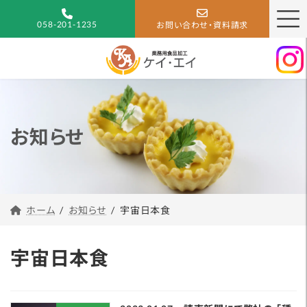
コ
ナ
ン
ビ
058-201-1235
お問い合わせ・資料請求
テ
ゲ
ン
ー
ツ
シ
へ
ョ
ス
ン
キ
に
お知らせ
ッ
移
プ
動
お知らせ
宇宙日本食
ホーム
宇宙日本食