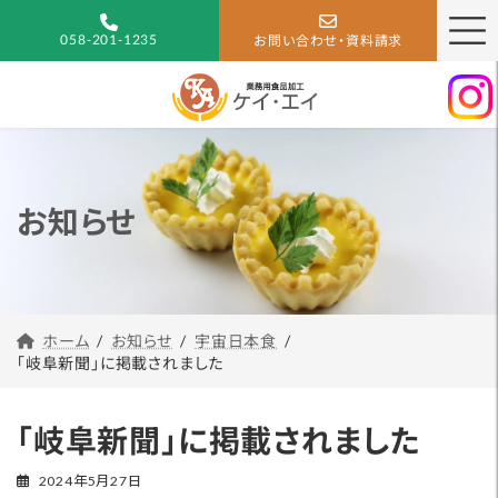
コ
ナ
ン
ビ
058-201-1235
お問い合わせ・資料請求
テ
ゲ
ン
ー
ツ
シ
へ
ョ
ス
ン
キ
に
お知らせ
ッ
移
プ
動
宇宙日本食
お知らせ
ホーム
「岐阜新聞」に掲載されました
「岐阜新聞」に掲載されました
2024年5月27日