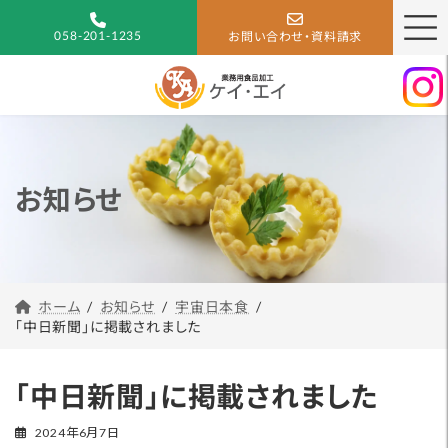
コ
ナ
ン
ビ
058-201-1235
お問い合わせ・資料請求
テ
ゲ
ン
ー
ツ
シ
へ
ョ
ス
ン
キ
に
お知らせ
ッ
移
プ
動
宇宙日本食
お知らせ
ホーム
「中日新聞」に掲載されました
「中日新聞」に掲載されました
2024年6月7日