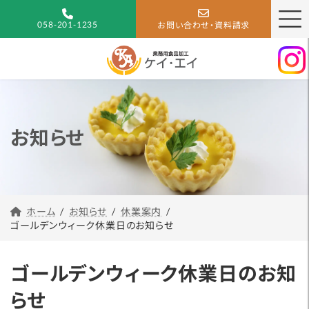
コ
ナ
ン
ビ
058-201-1235
お問い合わせ・資料請求
テ
ゲ
ン
ー
ツ
シ
へ
ョ
ス
ン
キ
に
お知らせ
ッ
移
プ
動
休業案内
お知らせ
ホーム
ゴールデンウィーク休業日のお知らせ
ゴールデンウィーク休業日のお知
らせ