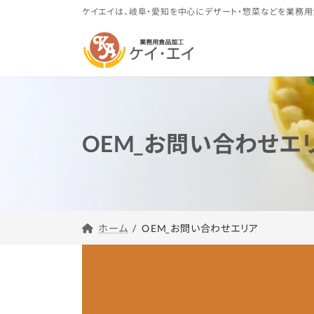
コ
ナ
ケイエイは、岐阜・愛知を中心にデザート・惣菜などを業務用
ン
ビ
テ
ゲ
ン
ー
ツ
シ
へ
ョ
ス
ン
キ
に
OEM_お問い合わせエ
ッ
移
プ
動
OEM_お問い合わせエリア
ホーム